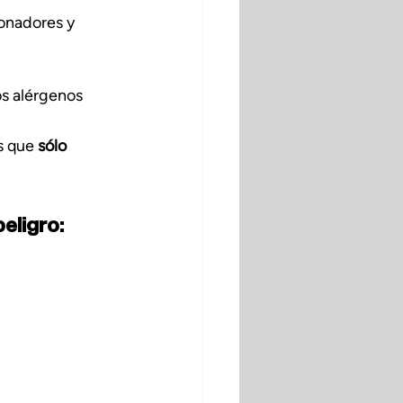
onadores y 
os alérgenos 
 que 
sólo 
eligro: