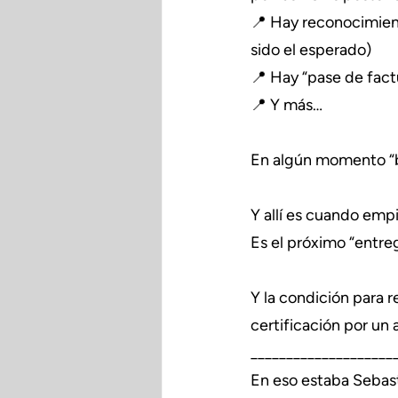
📍 Hay reconocimiento
sido el esperado)
📍 Hay “pase de fact
📍 Y más…
En algún momento “b
Y allí es cuando empi
Es el próximo “entre
Y la condición para 
certificación por un
____________________
En eso estaba Sebast