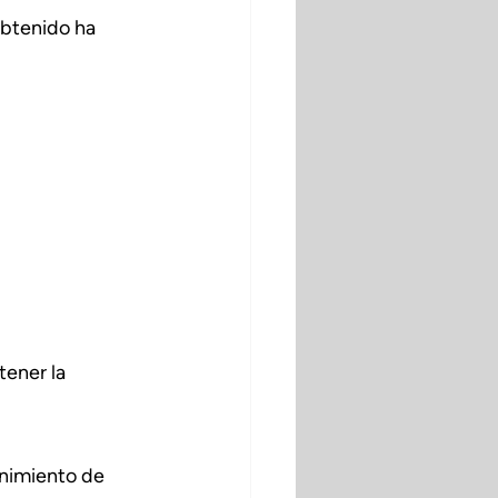
obtenido ha 
ener la 
enimiento de 