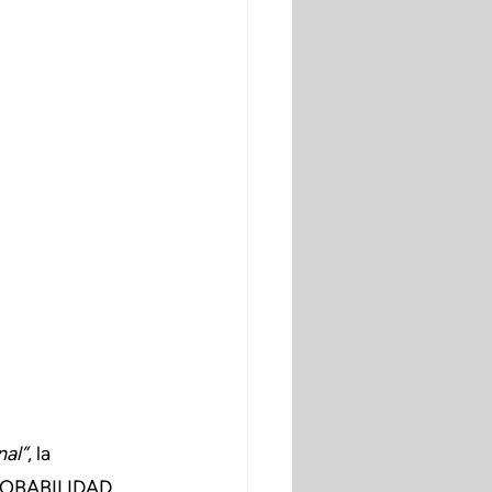
nal”
, la 
PROBABILIDAD.