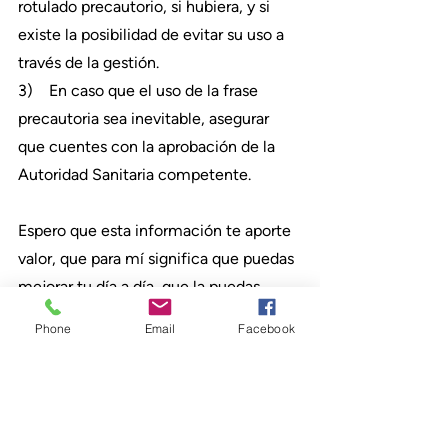
rotulado precautorio, si hubiera, y si 
existe la posibilidad de evitar su uso a 
través de la gestión.
3)    En caso que el uso de la frase 
precautoria sea inevitable, asegurar 
que cuentes con la aprobación de la 
Autoridad Sanitaria competente.
Espero que esta información te aporte 
valor, que para mí significa que puedas 
mejorar tu día a día, que la puedas 
llevar a la práctica y te ayude a 
Phone
Email
Facebook
replantear formas y procesos.
Me encantaría saber cuán viable ves la 
implementación de estos conceptos 