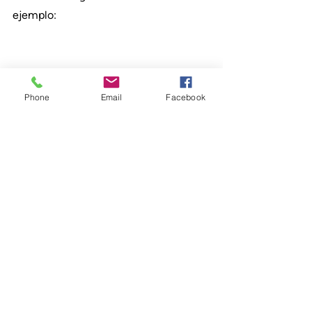
ejemplo:
Phone
Email
Facebook
Fuente: Guía para la Gestión de 
Alérgenos en la Industria Alimentaria 
(Pag 19)
¿Qué podés hacer hoy mismo para 
pasar a la acción?
Si sos líder de Calidad o Consultor y 
querés mejorar la operación en tu 