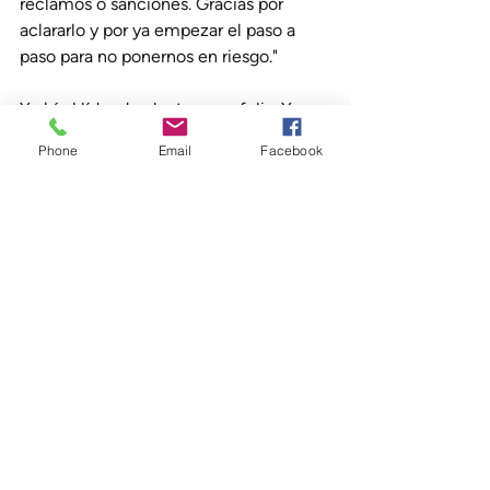
reclamos o sanciones. Gracias por 
aclararlo y por ya empezar el paso a 
paso para no ponernos en riesgo."
Y ahí el líder de planta se va feliz. Y 
vos… sonreís. Misión cumplida.
Phone
Email
Facebook
🎁 En comentarios te dejo una tabla 
con los alérgenos prioritarios y 
regionales propuestos por CODEX y el 
enlace al nuevo estándar (por ahora 
solo en inglés).
💬 ¿Necesitás ayuda para adecuar tu 
programa de gestión, prepararte para lo 
que viene o formar a tu equipo? 
Escribime y lo vemos juntos 💪