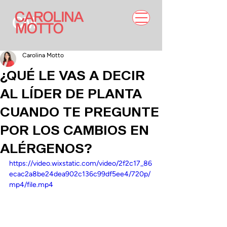
Carolina Motto
¿QUÉ LE VAS A DECIR
AL LÍDER DE PLANTA
CUANDO TE PREGUNTE
POR LOS CAMBIOS EN
ALÉRGENOS?
https://video.wixstatic.com/video/2f2c17_86
ecac2a8be24dea902c136c99df5ee4/720p/
mp4/file.mp4