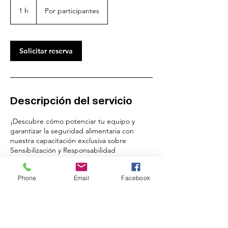
Por
participantes
1 h
1
Por participantes
Solicitar reserva
Descripción del servicio
¡Descubre cómo potenciar tu equipo y
garantizar la seguridad alimentaria con
nuestra capacitación exclusiva sobre
Sensibilización y Responsabilidad
Compartida en la Gestión de Alérgenos!
Phone
Email
Facebook
Datos de contacto
+5491135734535