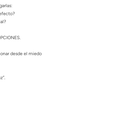
arlas:
efecto?
al?
OPCIONES.
ionar desde el miedo
z”.