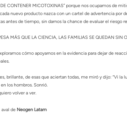
UEDE CONTENER MICOTOXINAS” porque nos ocupamos de mitig
 cada nuevo producto nazca con un cartel de advertencia por d
as antes de tiempo, sin darnos la chance de evaluar el riesgo re
ESA MÁS QUE LA CIENCIA, LAS FAMILIAS SE QUEDAN SIN 
exploramos cómo apoyarnos en la evidencia para dejar de reacc
eales.
s, brillante, de esas que aciertan todas, me miró y dijo: “Vi la lu
ó en los hombros. Sonrió.
uiero volver a ver.
l aval de
Neogen Latam