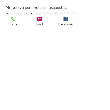
Me vuelvo con muchas respuestas.
Pero, sobre todo, con las mejores
preguntas.
Phone
Email
Facebook
Organizador:
R-Biopharm Colombia